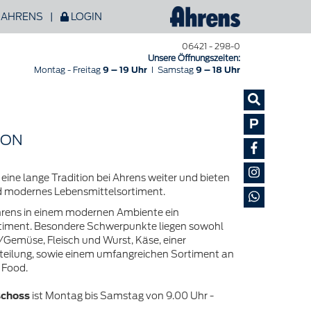
 AHRENS
|
LOGIN
06421 - 298-0
Unsere Öffnungszeiten:
Montag - Freitag
9 – 19 Uhr
I Samstag
9 – 18 Uhr
P
ION
 eine lange Tradition bei Ahrens weiter und bieten
nd modernes Lebensmittelsortiment.
hrens in einem modernen Ambiente ein
timent. Besondere Schwerpunkte liegen sowohl
/Gemüse, Fleisch und Wurst, Käse, einer
teilung, sowie einem umfangreichen Sortiment an
 Food.
schoss
ist Montag bis Samstag von 9.00 Uhr -