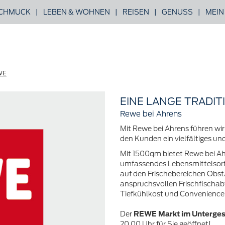
CHMUCK
|
LEBEN & WOHNEN
|
REISEN
|
GENUSS
|
MEIN
WE
EINE LANGE TRADIT
Rewe bei Ahrens
Mit Rewe bei Ahrens führen wir
den Kunden ein vielfältiges u
Mit 1500qm bietet Rewe bei A
umfassendes Lebensmittelsor
auf den Frischebereichen Obst
anspruchsvollen Frischfischab
Tiefkühlkost und Convenience
Der
REWE Markt im Unterge
20.00 Uhr für Sie geöffnet!