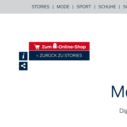
STORIES
|
MODE
|
SPORT
|
SCHUHE
|
S
ZURÜCK ZU STORIES
Mo
Di