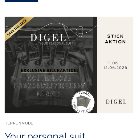
HERRENMODE
Your
personal
suit