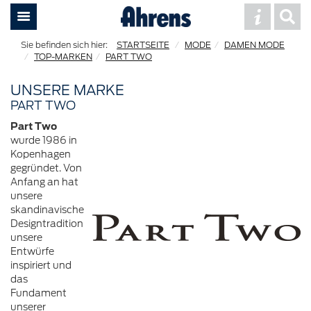
STARTSEITE
MODE
DAMEN MODE
TOP-MARKEN
PART TWO
UNSERE MARKE
PART TWO
Part Two
wurde 1986 in
Kopenhagen
gegründet. Von
Anfang an hat
unsere
skandinavische
Designtradition
unsere
Entwürfe
inspiriert und
das
Fundament
unserer