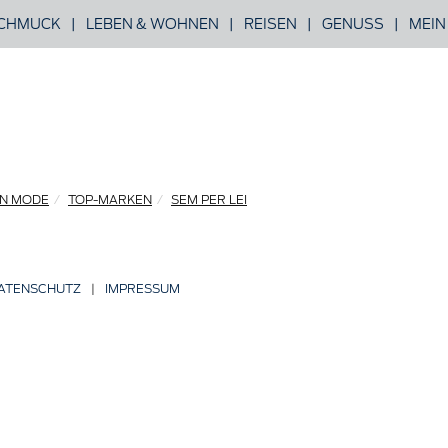
CHMUCK
|
LEBEN & WOHNEN
|
REISEN
|
GENUSS
|
MEIN
N MODE
TOP-MARKEN
SEM PER LEI
ATENSCHUTZ
|
IMPRESSUM