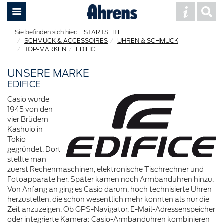
STARTSEITE
SCHMUCK & ACCESSOIRES
UHREN & SCHMUCK
TOP-MARKEN
EDIFICE
UNSERE MARKE
EDIFICE
Casio wurde
1945 von den
vier Brüdern
Kashuio in
Tokio
gegründet. Dort
stellte man
zuerst Rechenmaschinen, elektronische Tischrechner und
Fotoapparate her. Später kamen noch Armbanduhren hinzu.
Von Anfang an ging es Casio darum, hoch technisierte Uhren
herzustellen, die schon wesentlich mehr konnten als nur die
Zeit anzuzeigen. Ob GPS-Navigator, E-Mail-Adressenspeicher
oder integrierte Kamera: Casio-Armbanduhren kombinieren