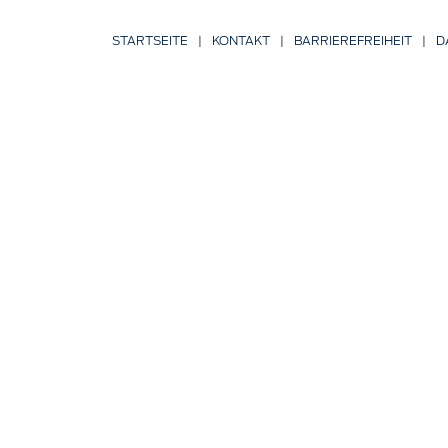
STARTSEITE
|
KONTAKT
|
BARRIERE­FREIHEIT
|
D