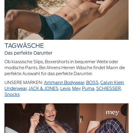
TAGWÄSCHE
Das perfekte Darunter
Ob klassische Slips, Boxershorts in bequemer Weite oder
modische Pants. Bei Ahrens Herren Wäsche findet Mann die
perfekte Auswahl für das perfekte Darunter.
UNSERE MARKEN:
Ammann Bodywear
,
BOSS
,
Calvin Klein
Underwear
,
JACK & JONES
,
Levis
,
Mey
,
Puma
,
SCHIESSER
,
Snocks