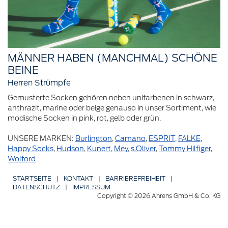
MÄNNER HABEN (MANCHMAL) SCHÖNE
BEINE
Herren Strümpfe
Gemusterte Socken gehören neben unifarbenen in schwarz,
anthrazit, marine oder beige genauso in unser Sortiment, wie
modische Socken in pink, rot, gelb oder grün.
UNSERE MARKEN:
Burlington
,
Camano
,
ESPRIT
,
FALKE
,
Happy Socks
,
Hudson
,
Kunert
,
Mey
,
s.Oliver
,
Tommy Hilfiger
,
Wolford
STARTSEITE
|
KONTAKT
|
BARRIERE­FREIHEIT
|
DATENSCHUTZ
|
IMPRESSUM
Copyright © 2026 Ahrens GmbH & Co. KG