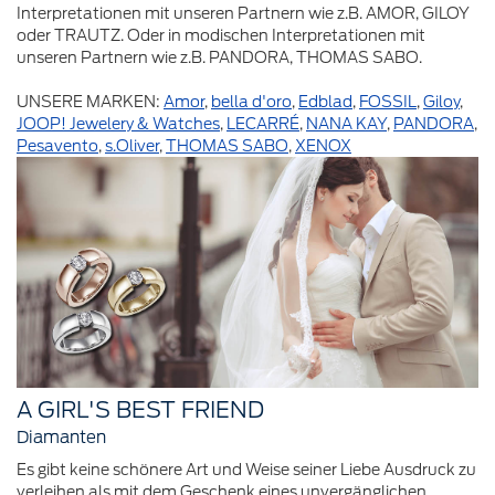
Interpretationen mit unseren Partnern wie z.B. AMOR, GILOY
oder TRAUTZ. Oder in modischen Interpretationen mit
unseren Partnern wie z.B. PANDORA, THOMAS SABO.
UNSERE MARKEN:
Amor
,
bella d'oro
,
Edblad
,
FOSSIL
,
Giloy
,
JOOP! Jewelery & Watches
,
LECARRÉ
,
NANA KAY
,
PANDORA
,
Pesavento
,
s.Oliver
,
THOMAS SABO
,
XENOX
A GIRL'S BEST FRIEND
Diamanten
Es gibt keine schönere Art und Weise seiner Liebe Ausdruck zu
verleihen als mit dem Geschenk eines unvergänglichen