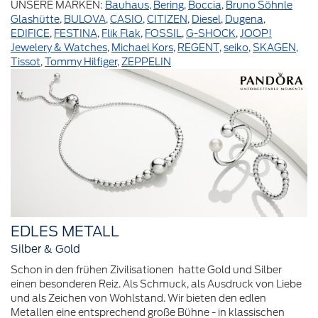
UNSERE MARKEN:
Bauhaus
,
Bering
,
Boccia
,
Bruno Söhnle
Glashütte
,
BULOVA
,
CASIO
,
CITIZEN
,
Diesel
,
Dugena
,
EDIFICE
,
FESTINA
,
Flik Flak
,
FOSSIL
,
G-SHOCK
,
JOOP!
Jewelery & Watches
,
Michael Kors
,
REGENT
,
seiko
,
SKAGEN
,
Tissot
,
Tommy Hilfiger
,
ZEPPELIN
EDLES METALL
Silber & Gold
Schon in den frühen Zivilisationen hatte Gold und Silber
einen besonderen Reiz. Als Schmuck, als Ausdruck von Liebe
und als Zeichen von Wohlstand. Wir bieten den edlen
Metallen eine entsprechend große Bühne - in klassischen